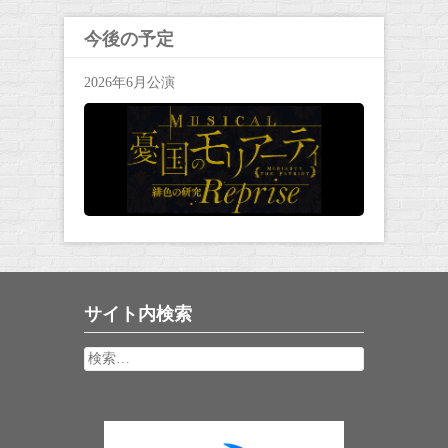
ビ
ゲ
今後の予定
ー
2026年6月公演
シ
ョ
ン
サイト内検索
検
索: