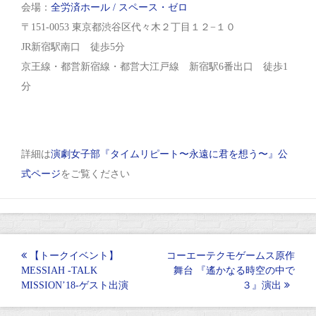
会場：
全労済ホール / スペース・ゼロ
〒151-0053 東京都渋谷区代々木２丁目１２−１０
JR新宿駅南口 徒歩5分
京王線・都営新宿線・都営大江戸線 新宿駅6番出口 徒歩1
分
詳細は
演劇女子部『タイムリピート〜永遠に君を想う〜』公
式ページ
をご覧ください
投
【トークイベント】
コーエーテクモゲームス原作
MESSIAH -TALK
舞台 『遙かなる時空の中で
稿
MISSION’18-ゲスト出演
３』演出
ナ