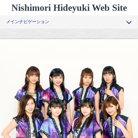
コ
Nishimori Hideyuki Web Site
ン
テ
メインナビゲーション
ン
ツ
過去作品
へ
ス
経歴
キ
ッ
俳優向けワークショップ
プ
一般向けワークショップ
コラム
お問い合わせ