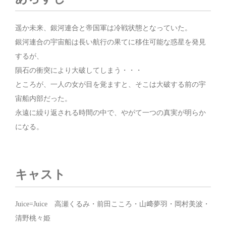
遥か未来、銀河連合と帝国軍は冷戦状態となっていた。
銀河連合の宇宙船は長い航行の果てに移住可能な惑星を発見
するが、
隕石の衝突により大破してしまう・・・
ところが、一人の女が目を覚ますと、そこは大破する前の宇
宙船内部だった。
永遠に繰り返される時間の中で、やがて一つの真実が明らか
になる。
キャスト
Juice=Juice 高瀬くるみ・前田こころ・山﨑夢羽・岡村美波・
清野桃々姫