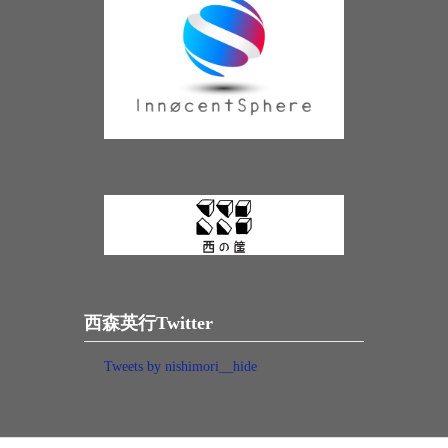
西森英行Twitter
Tweets by nishimori__hide