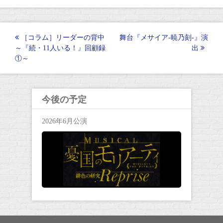
投
［コラム］リーダーの背中
舞台『メサイア-暁乃刻-』演
～『続・11人いる！』回顧録
出
稿
①～
ナ
ビ
ゲ
今後の予定
ー
2026年6月公演
シ
ョ
ン