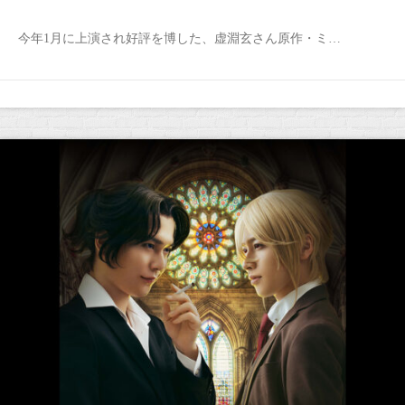
今年1月に上演され好評を博した、虚淵玄さん原作・ミ…