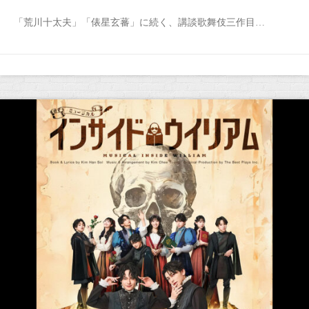
「荒川十太夫」「俵星玄蕃」に続く、講談歌舞伎三作目…