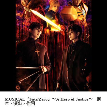
MUSICAL『Fate/Zero』〜A Hero of Justice〜 脚
本・演出・作詞