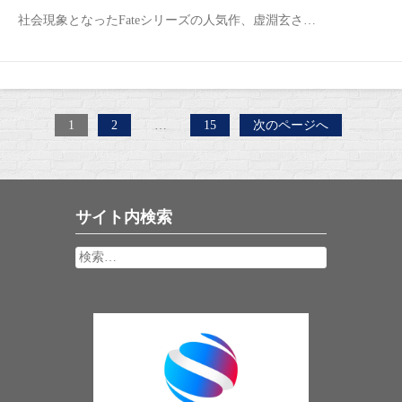
社会現象となったFateシリーズの人気作、虚淵玄さ…
投
ペ
ペ
ペ
1
2
…
15
次のページへ
ー
ー
ー
稿
ジ
ジ
ジ
の
ペ
サイト内検索
ー
ジ
検
索:
送
り