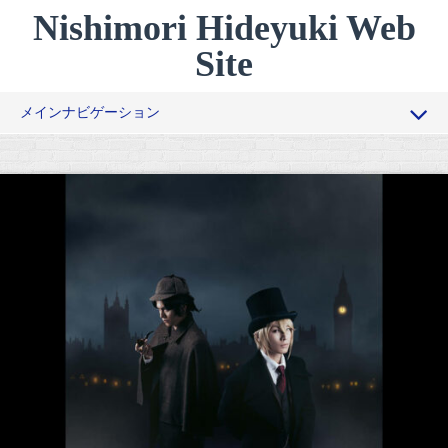
コ
Nishimori Hideyuki Web
ン
テ
Site
ン
ツ
メインナビゲーション
へ
ス
過去作品
キ
ッ
経歴
プ
俳優向けワークショップ
一般向けワークショップ
コラム
お問い合わせ