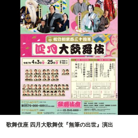
歌舞伎座 四月大歌舞伎『無筆の出世』演出