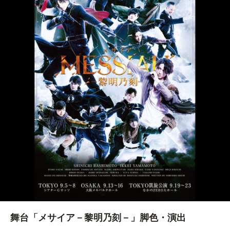
舞台「メサイア－黎明乃刻－」脚色・演出