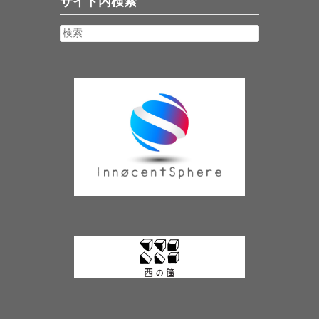
サイト内検索
検
索: