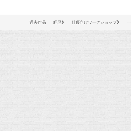
コ
ン
テ
ン
過去作品
経歴
俳優向けワークショップ
一
ツ
へ
ス
キ
ッ
プ